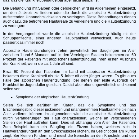
das, das die Krankheit behandelbar aber nicht heilbar ist.
Die Behandlung mit Salben oder dergleichen wird im Allgemeinen eingesetzt,
um den Juckreiz zu lindern oder die durch die atopische Hautentzündung
auftretenden Unannehmlichkeiten zu verringern. Diese Behandlungen dienen
auch dazu, die betroffenen Hautareale zu verkleinern und die Hautentzündung
zu verringern.
In der Vergangenheit wurde die atopische Hautentzündung häufig mit der
Schuppenflechte, einer anderen Hautkrankheit verwechselt. Auch heute
passiert das immer noch.
Atopische Hautentzündungen treten gewöhnlich bei Säuglingen im Alter
zwischen 1 und 6 Monaten auf. In den Vereinigten Staaten bekommen ca. 60
Prozent der Patienten mit atopischer Hautentzündung ihren ersten Ausbruch
der Krankheit, wenn sie ca. 1 Jahr alt sind.
Etwa 90 Prozent der Patienten im Land mit atopischer Hautentzündung
bekamen diese Krankheit als sie 5 Jahre alt oder jünger waren. Es gibt auch
Fälle der atopischen Hautentzündung, bei denen der erste Ausbruch der
Krankheit im Jugendalter geschah. Das ist aber eher ungewöhnlich und kommt
selten vor.
Symptome der atopischen Hautentzündung
Seien Sie sich darüber im Klaren, das die Symptome und das
Erscheinungsbild dieser juckenden und unangenehmen Hautkrankheit je nach
Alter variieren können. Im allgemeinen wird die atopische Hautentzündung
durch Veränderungen der Haut charakterisiert, welche an verschiedenen
Stellen der Haut auftreten kann. Dies ist abhängig vom Alter der Patienten.
Zum Beispiel kann ein Säugling ein Ekzem haben, welches sich in
Hautveränderungen an den Streckmuskel-Flächen, im Gesicht oder am Rumpf
zeigt. Bei kleinen Kindern sind meist die Bereiche an den Knöcheln und den