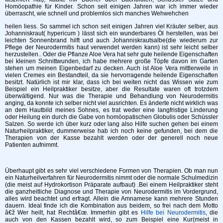
Homöopathie für Kinder. Schon seit einigen Jahren war ich immer wieder
überrascht, wie schnell und problemlos sich manches Wehwehchen
heilen liess. So sammel ich schon seit einigen Jahren viel Kräuter selber, aus
Johanniskraut( hypericum ) lässt sich ein wunderbares Öl herstellen, was bei
leichten Sonnenbrand hilft und auch Johanniskrautsalbe(die wiederum zur
Pflege der Neurodermitis haut verwendet werden kann) ist sehr leicht selber
herzustellen.. Oder die Pflanze Aloe Vera hat sehr gute heilende Eigenschaften
bei kleinen Schnittwunden, ich habe mehrere große Töpfe davon im Garten
stehen um meinen Eigenbedarf zu decken. Auch ist Aloe Vera mittlerweile in
vielen Cremes ein Bestandteil, da sie hervorragende heilende Eigenschaften
besitzt. Natürlich ist mir klar, dass ich bei weiten nicht das Wissen wie zum
Beispiel ein Heilpraktiker besitze, aber die Resultate waren oft trotzdem
überwältigend. Nur was die Therapie und Behandlung von Neurodermitis
anging, da konnte ich selber nicht viel ausrichten. Es änderte nicht wirklich was
an dem Hautbild meines Sohnes, es trat weder eine langfristige Linderung
oder Heilung ein durch die Gabe von homöopatischen Globulis oder Schüssler
Salzen. So werde ich über kurz oder lang also Hilfe suchen gehen bei einem
Naturheilpraktiker, dummerweise hab ich noch keine gefunden, bei dem die
Therapien von der Kasse bezahlt werden oder der generell noch neue
Patienten aufnimmt.
Überhaupt gibt es sehr viel verschiedene Formen von Therapien. Ob man nun
ein Naturheilverfahren für Neurodermitis nimmt oder die normale Schulmedizin
(die meist auf Hydrokortison Präparate aufbaut) .Bei einem Heilpraktiker steht
die ganzheitliche Diagnose und Therapie von Neurodermitis im Vordergrund,
alles wird beachtet und erfragt. Allein die Amnamese kann mehrere Stunden
dauern. Ideal finde ich die Kombination aus beidem, so frei nach dem Motto
â€ž Wer heilt, hat Rechtâ€œ. Immerhin gibt es
Hilfe bei Neurodermitis
, die
auch von den Kassen bezahlt wird, so zum Beispiel eine Kur(meist in