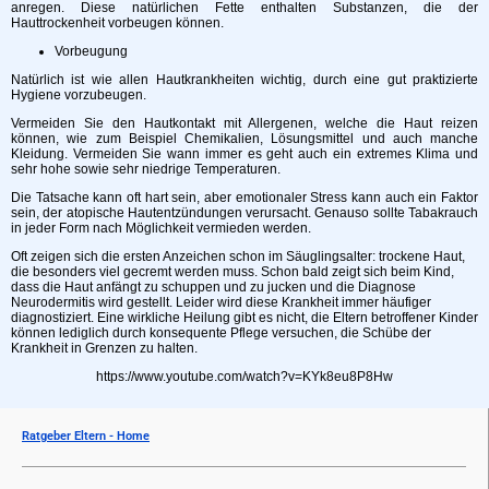
anregen. Diese natürlichen Fette enthalten Substanzen, die der
Hauttrockenheit vorbeugen können.
Vorbeugung
Natürlich ist wie allen Hautkrankheiten wichtig, durch eine gut praktizierte
Hygiene vorzubeugen.
Vermeiden Sie den Hautkontakt mit Allergenen, welche die Haut reizen
können, wie zum Beispiel Chemikalien, Lösungsmittel und auch manche
Kleidung. Vermeiden Sie wann immer es geht auch ein extremes Klima und
sehr hohe sowie sehr niedrige Temperaturen.
Die Tatsache kann oft hart sein, aber emotionaler Stress kann auch ein Faktor
sein, der atopische Hautentzündungen verursacht. Genauso sollte Tabakrauch
in jeder Form nach Möglichkeit vermieden werden.
Oft zeigen sich die ersten Anzeichen schon im Säuglingsalter: trockene Haut,
die besonders viel gecremt werden muss. Schon bald zeigt sich beim Kind,
dass die Haut anfängt zu schuppen und zu jucken und die Diagnose
Neurodermitis wird gestellt. Leider wird diese Krankheit immer häufiger
diagnostiziert. Eine wirkliche Heilung gibt es nicht, die Eltern betroffener Kinder
können lediglich durch konsequente Pflege versuchen, die Schübe der
Krankheit in Grenzen zu halten.
https://www.youtube.com/watch?v=KYk8eu8P8Hw
Ratgeber Eltern - Home