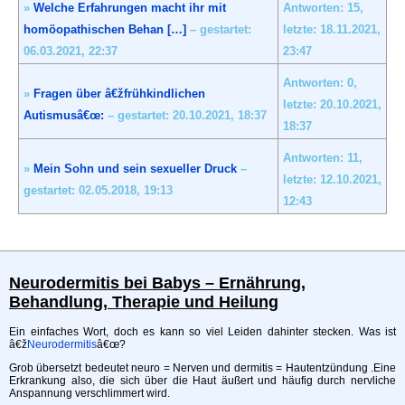
»
Welche Erfahrungen macht ihr mit
Antworten: 15,
homöopathischen Behan […]
– gestartet:
letzte: 18.11.2021,
06.03.2021,
22:37
23:47
Antworten: 0,
»
Fragen über â€žfrühkindlichen
letzte: 20.10.2021,
Autismusâ€œ:
– gestartet: 20.10.2021,
18:37
18:37
Antworten: 11,
»
Mein Sohn und sein sexueller Druck
–
letzte: 12.10.2021,
gestartet: 02.05.2018,
19:13
12:43
Neurodermitis bei Babys – Ernährung,
Behandlung, Therapie und Heilung
Ein einfaches Wort, doch es kann so viel Leiden dahinter stecken. Was ist
â€ž
Neurodermitis
â€œ?
Grob übersetzt bedeutet neuro = Nerven und dermitis = Hautentzündung .Eine
Erkrankung also, die sich über die Haut äußert und häufig durch nervliche
Anspannung verschlimmert wird.