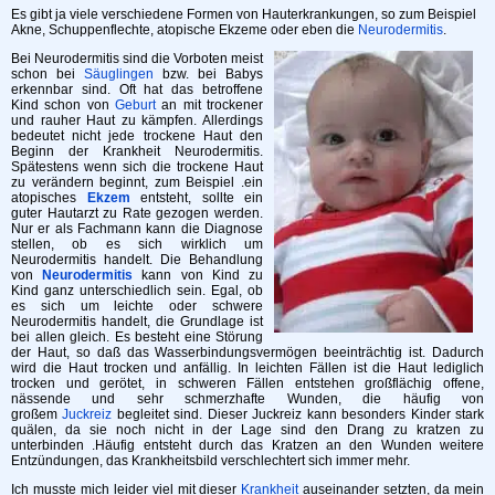
Es gibt ja viele verschiedene Formen von Hauterkrankungen, so zum Beispiel
Akne, Schuppenflechte, atopische Ekzeme oder eben die
Neurodermitis
.
Bei Neurodermitis sind die Vorboten meist
schon bei
Säuglingen
bzw. bei Babys
erkennbar sind. Oft hat das betroffene
Kind schon von
Geburt
an mit trockener
und rauher Haut zu kämpfen. Allerdings
bedeutet nicht jede trockene Haut den
Beginn der Krankheit Neurodermitis.
Spätestens wenn sich die trockene Haut
zu verändern beginnt, zum Beispiel .ein
atopisches
Ekzem
entsteht, sollte ein
guter Hautarzt zu Rate gezogen werden.
Nur er als Fachmann kann die Diagnose
stellen, ob es sich wirklich um
Neurodermitis handelt. Die Behandlung
von
Neurodermitis
kann von Kind zu
Kind ganz unterschiedlich sein. Egal, ob
es sich um leichte oder schwere
Neurodermitis handelt, die Grundlage ist
bei allen gleich. Es besteht eine Störung
der Haut, so daß das Wasserbindungsvermögen beeinträchtig ist. Dadurch
wird die Haut trocken und anfällig. In leichten Fällen ist die Haut lediglich
trocken und gerötet, in schweren Fällen entstehen großflächig offene,
nässende und sehr schmerzhafte Wunden, die häufig von
großem
Juckreiz
begleitet sind. Dieser Juckreiz kann besonders Kinder stark
quälen, da sie noch nicht in der Lage sind den Drang zu kratzen zu
unterbinden .Häufig entsteht durch das Kratzen an den Wunden weitere
Entzündungen, das Krankheitsbild verschlechtert sich immer mehr.
Ich musste mich leider viel mit dieser
Krankheit
auseinander setzten, da mein