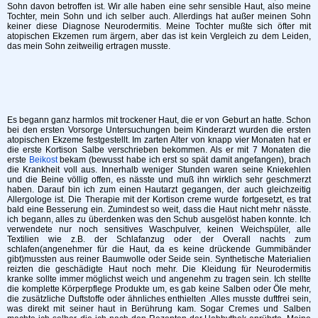
Sohn davon betroffen ist. Wir alle haben eine sehr sensible Haut, also meine
Tochter, mein Sohn und ich selber auch. Allerdings hat außer meinen Sohn
keiner diese Diagnose Neurodermitis. Meine Tochter mußte sich öfter mit
atopischen Ekzemen rum ärgern, aber das ist kein Vergleich zu dem Leiden,
das mein Sohn zeitweilig ertragen musste.
Es begann ganz harmlos mit trockener Haut, die er von Geburt an hatte. Schon
bei den ersten Vorsorge Untersuchungen beim Kinderarzt wurden die ersten
atopischen Ekzeme festgestellt. Im zarten Alter von knapp vier Monaten hat er
die erste Kortison Salbe verschrieben bekommen. Als er mit 7 Monaten die
erste
Beikost
bekam (bewusst habe ich erst so spät damit angefangen), brach
die Krankheit voll aus. Innerhalb weniger Stunden waren seine Kniekehlen
und die Beine völlig offen, es nässte und muß ihn wirklich sehr geschmerzt
haben. Darauf bin ich zum einen Hautarzt gegangen, der auch gleichzeitig
Allergologe ist. Die Therapie mit der Kortison creme wurde fortgesetzt, es trat
bald eine Besserung ein. Zumindest so weit, dass die Haut nicht mehr nässte.
ich begann, alles zu überdenken was den Schub ausgelöst haben konnte. Ich
verwendete nur noch sensitives Waschpulver, keinen Weichspüler, alle
Textilien wie z.B. der Schlafanzug oder der Overall nachts zum
schlafen(angenehmer für die Haut, da es keine drückende Gummibänder
gibt)mussten aus reiner Baumwolle oder Seide sein. Synthetische Materialien
reizten die geschädigte Haut noch mehr. Die Kleidung für Neurodermitis
kranke sollte immer möglichst weich und angenehm zu tragen sein. Ich stellte
die komplette Körperpflege Produkte um, es gab keine Salben oder Öle mehr,
die zusätzliche Duftstoffe oder ähnliches enthielten .Alles musste duftfrei sein,
was direkt mit seiner haut in Berührung kam. Sogar Cremes und Salben