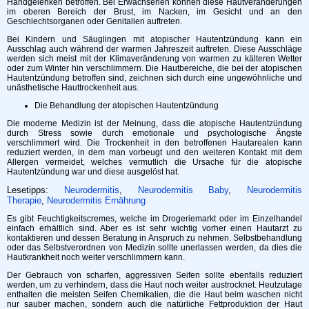
Handgelenken betroffen. Bei Erwachsenen können diese Hautveränderungen
im oberen Bereich der Brust, im Nacken, im Gesicht und an den
Geschlechtsorganen oder Genitalien auftreten.
Bei Kindern und Säuglingen mit atopischer Hautentzündung kann ein
Ausschlag auch während der warmen Jahreszeit auftreten. Diese Ausschläge
werden sich meist mit der Klimaveränderung von warmen zu kälteren Wetter
oder zum Winter hin verschlimmern. Die Hautbereiche, die bei der atopischen
Hautentzündung betroffen sind, zeichnen sich durch eine ungewöhnliche und
unästhetische Hauttrockenheit aus.
Die Behandlung der atopischen Hautentzündung
Die moderne Medizin ist der Meinung, dass die atopische Hautentzündung
durch Stress sowie durch emotionale und psychologische Ängste
verschlimmert wird. Die Trockenheit in den betroffenen Hautarealen kann
reduziert werden, in dem man vorbeugt und den weiteren Kontakt mit dem
Allergen vermeidet, welches vermutlich die Ursache für die atopische
Hautentzündung war und diese ausgelöst hat.
Lesetipps:
Neurodermitis
,
Neurodermitis Baby
,
Neurodermitis
Therapie
,
Neurodermitis Ernährung
Es gibt Feuchtigkeitscremes, welche im Drogeriemarkt oder im Einzelhandel
einfach erhältlich sind. Aber es ist sehr wichtig vorher einen Hautarzt zu
kontaktieren und dessen Beratung in Anspruch zu nehmen. Selbstbehandlung
oder das Selbstverordnen von Medizin sollte unerlassen werden, da dies die
Hautkrankheit noch weiter verschlimmern kann.
Der Gebrauch von scharfen, aggressiven Seifen sollte ebenfalls reduziert
werden, um zu verhindern, dass die Haut noch weiter austrocknet. Heutzutage
enthalten die meisten Seifen Chemikalien, die die Haut beim waschen nicht
nur sauber machen, sondern auch die natürliche Fettproduktion der Haut