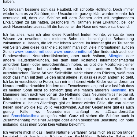
haben.
So langsam besserte sich das Hautbild, ich schöpfte Hoffnung. Doch immer
wieder kam es zu Schüben, der Ursache nie ganz geklärt werden konnte .Ich
vermutete oft, dass die Schübe mit dem Zahnen oder mit beginnenden
Erkältungen zu tun hatten. Besonders im Rahmen einer Erkältung, bei der
auch Nasensekret austrat, litt die haut unter der Nase und wurde stark wund.
Ich las alles, was ich über diese Krankheit finden konnte, versuchte mein
Wissen zu erweitern, um meinem Sohn die bestmögliche Behandlung
zukommen zu lassen, die ich mir leisten konnte. Im Internet gibt es Tausende
von Seiten über diese Krankheit, so kann man sich viele Informationen auf den
Seiten
www.neurodermitis.de
,
www.neurodermitis.net
(dort findet sich auch der
Bundesverband Neurodermitiskranker, aber auch Asthma,
Allergien
oder
andere Hauterkrankungen, bei dem man kostenlos Informationsmaterial
anfordern kann) oder neurodermitis.ch holen. Es gibt die Möglichkeit einer
Selbsthilfegruppe bei zutreten, um sich mit anderen Betroffenen
auszutauschen. Diese Art von Selbsthilfe stärkt einen den Rücken, weiß man
doch dass man mit dem Leiden nicht alleine ist, dass es auch andern so geht.
Ich las in verschiedene Foren, sah mir im Internet viele Bilder von anderen an
Neurodermitis erkrankten Kindern und Erwachsenen an, und war fast froh dass
es meinen Sohn nicht so schlecht ging wie manch anderen
Kleinkind
. Ich
klammere mich nach wie vor an die Hoffnung, dass Neurodermitis heilbar ist,
leider ist der momentane Stand der Medizin noch nicht so weit, um alle
Erkrankten zu heilen Allerdings gibt es immer wieder Fälle, die von alleine
heilen oder wo die ND völlig verschwindet. Auf der Gegenseite gibt es auch
genug Fälle, wo Neurodermitis anfängt zu â€žwandernâ€œ
und
Bronchialasthma
ausgelöst wird .Ganz oft stehen die Schübe auch in
Zusammenhang mit einer Allergie oder einen seelischen Belastung. ich hoffe
inständig, dass mein Sohn kein Asthma bekommt!
Ich vertiefte mich in das Thema Naturheilverfahren (was mich eh schon länger
fasziniert hat), kaufte mir Bücher über Bachblüten, Schüssler Salze und