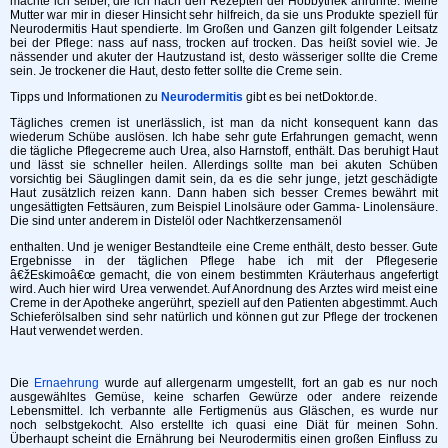
machte ich selber, die ich nach den Rezepten der Hobbythek anrührte. Meine
Mutter war mir in dieser Hinsicht sehr hilfreich, da sie uns Produkte speziell für
Neurodermitis Haut spendierte. Im Großen und Ganzen gilt folgender Leitsatz
bei der Pflege: nass auf nass, trocken auf trocken. Das heißt soviel wie. Je
nässender und akuter der Hautzustand ist, desto wässeriger sollte die Creme
sein. Je trockener die Haut, desto fetter sollte die Creme sein.
Tipps und Informationen zu
Neurodermitis
gibt es bei netDoktor.de.
Tägliches cremen ist unerlässlich, ist man da nicht konsequent kann das
wiederum Schübe auslösen. Ich habe sehr gute Erfahrungen gemacht, wenn
die tägliche Pflegecreme auch Urea, also Harnstoff, enthält. Das beruhigt Haut
und lässt sie schneller heilen. Allerdings sollte man bei akuten Schüben
vorsichtig bei Säuglingen damit sein, da es die sehr junge, jetzt geschädigte
Haut zusätzlich reizen kann. Dann haben sich besser Cremes bewährt mit
ungesättigten Fettsäuren, zum Beispiel Linolsäure oder Gamma- Linolensäure.
Die sind unter anderem in Distelöl oder Nachtkerzensamenöl
enthalten. Und je weniger Bestandteile eine Creme enthält, desto besser. Gute
Ergebnisse in der täglichen Pflege habe ich mit der Pflegeserie
â€žEskimoâ€œ gemacht, die von einem bestimmten Kräuterhaus angefertigt
wird. Auch hier wird Urea verwendet. Auf Anordnung des Arztes wird meist eine
Creme in der Apotheke angerührt, speziell auf den Patienten abgestimmt. Auch
Schieferölsalben sind sehr natürlich und können gut zur Pflege der trockenen
Haut verwendet werden.
Die
Ernaehrung
wurde auf allergenarm umgestellt, fort an gab es nur noch
ausgewähltes Gemüse, keine scharfen Gewürze oder andere reizende
Lebensmittel. Ich verbannte alle Fertigmenüs aus Gläschen, es wurde nur
noch selbstgekocht. Also erstellte ich quasi eine Diät für meinen Sohn.
Überhaupt scheint die Ernährung bei Neurodermitis einen großen Einfluss zu