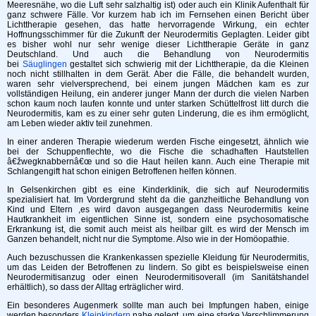
Meeresnähe, wo die Luft sehr salzhaltig ist) oder auch ein Klinik Aufenthalt für
ganz schwere Fälle. Vor kurzem hab ich im Fernsehen einen Bericht über
Lichttherapie gesehen, das hatte hervorragende Wirkung, ein echter
Hoffnungsschimmer für die Zukunft der Neurodermitis Geplagten. Leider gibt
es bisher wohl nur sehr wenige dieser Lichttherapie Geräte in ganz
Deutschland. Und auch die Behandlung von Neurodermitis
bei
Säuglingen
gestaltet sich schwierig mit der Lichttherapie, da die Kleinen
noch nicht stillhalten in dem Gerät. Aber die Fälle, die behandelt wurden,
waren sehr vielversprechend, bei einem jungen Mädchen kam es zur
vollständigen Heilung, ein anderer junger Mann der durch die vielen Narben
schon kaum noch laufen konnte und unter starken Schüttelfrost litt durch die
Neurodermitis, kam es zu einer sehr guten Linderung, die es ihm ermöglicht,
am Leben wieder aktiv teil zunehmen.
In einer anderen Therapie wiederum werden Fische eingesetzt, ähnlich wie
bei der Schuppenflechte, wo die Fische die schadhaften Hautstellen
â€žwegknabbernâ€œ und so die Haut heilen kann. Auch eine Therapie mit
Schlangengift hat schon einigen Betroffenen helfen können.
In Gelsenkirchen gibt es eine Kinderklinik, die sich auf Neurodermitis
spezialisiert hat. Im Vordergrund steht da die ganzheitliche Behandlung von
Kind und Eltern ,es wird davon ausgegangen dass Neurodermitis keine
Hautkrankheit im eigentlichen Sinne ist, sondern eine psychosomatische
Erkrankung ist, die somit auch meist als heilbar gilt. es wird der Mensch im
Ganzen behandelt, nicht nur die Symptome. Also wie in der Homöopathie.
Auch bezuschussen die Krankenkassen spezielle Kleidung für Neurodermitis,
um das Leiden der Betroffenen zu lindern. So gibt es beispielsweise einen
Neurodermitisanzug oder einen Neurodermitisoverall (im Sanitätshandel
erhältlich), so dass der Alltag erträglicher wird.
Ein besonderes Augenmerk sollte man auch bei Impfungen haben, einige
werden besonders
Kleinkindern
nahe gelegt, um eine starke Verschlimmerung