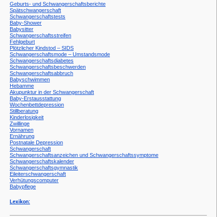
Geburts- und Schwangerschaftsberichte
Spätschwangerschaft
Schwangerschaftstests
Baby-Shower
Babysitter
Schwangerschaftsstreifen
Fehlgeburt
Plötzlicher Kindstod – SIDS
Schwangerschaftsmode – Umstandsmode
Schwangerschaftsdiabetes
Schwangerschaftsbeschwerden
Schwangerschaftsabbruch
Babyschwimmen
Hebamme
Akupunktur in der Schwangerschaft
Baby-Erstausstattung
Wochenbettdepression
Stillberatung
Kinderlosigkeit
Zwillinge
Vornamen
Ernährung
Postnatale Depression
Schwangerschaft
Schwangerschaftsanzeichen und Schwangerschaftssymptome
Schwangerschaftskalender
Schwangerschaftsgymnastik
Eileiterschwangerschaft
Verhütungscomputer
Babypflege
Lexikon: