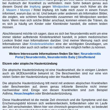
bei Ausbruch der Krankheit zu verhindern. mein Sohn bekam genau aus
diesem Grund die
Impfung
gegen
Windpocken
sogar noch früher als die
2.
Masern
/
Mumps
/ Rötel Impfung. Ich hatte mich zuvor in einem Forum
informiert, warum das so ist. Und bekam unter anderem als Information Bilder,
die zeigten, wie schlimm Neurodermitis zusammen mit Windpocken werden
kann. Wenn man sich solche Bilder anschaut, kommen einem die Tränen, da
es sich ja häufig um Kinder oder Kleinkinder handelt, die extrem leiden
müssen.
Abschliessend möchte ich sagen, dass es sich bei Neurodermitis wohl um eine
immer stärker auftretende Kinderkrankheit handelt, in jedem medizinischen
Lexikon findet man Informationen darüber. Und meiner Meinung nach sind
Informationen über
Kinderkrankheiten
eine der wichtigsten Grundlagen, um
seinem Kind oder auch sich selber so natürlich wie möglich helfen zu können.
Weitere Interessante Informationen finden Sie hier:
Neurodermitis
Portal
|
Neurodermitis
,
Neurodermitis Baby
|
Giraffenland
Ekzem oder atopische Hautentzündung
Die atopische Hautentzündung ist eine Hautkrankheit, die in einigen Ländern
auch als â€žEkzemâ€œ bekannt ist. Die Beschwerden sind nur eine von
vielen Seiten der Hautentzündung oder der Hautkrankheit.
Die atopische Hautentzündung tritt meist mit anderen atopischen Krankheiten
oder Beschwerden auf, deren genau infizierte Bereiche nicht immer
nachweisbar sind. Einige von diesen Krankheiten sind zum Beispiel
Asthma,
Heuschnupfen
oder Bindehautentzündung.
Diese Hautkrankheit ist die meiste Zeit chronisch und die Symptome und das
Erscheinungsbild können sich weiterentwickeln, fortbestehen oder im Laufe
der Zeit verschwinden. Wenn hier von chronisch gesprochen wird, so bedeutet