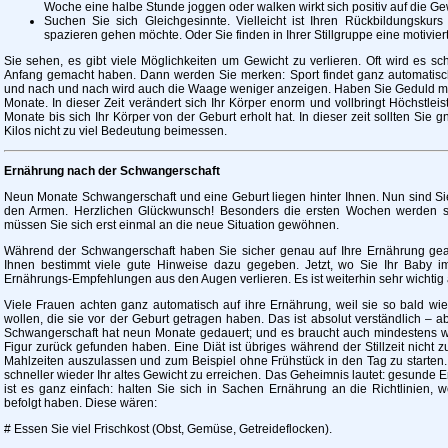
Woche eine halbe Stunde joggen oder walken wirkt sich positiv auf die 
Suchen Sie sich Gleichgesinnte. Vielleicht ist Ihren Rückbildungskurs
spazieren gehen möchte. Oder Sie finden in Ihrer Stillgruppe eine motiviert
Sie sehen, es gibt viele Möglichkeiten um Gewicht zu verlieren. Oft wird es sc
Anfang gemacht haben. Dann werden Sie merken: Sport findet ganz automatisch 
und nach und nach wird auch die Waage weniger anzeigen. Haben Sie Geduld mit
Monate. In dieser Zeit verändert sich Ihr Körper enorm und vollbringt Höchstle
Monate bis sich Ihr Körper von der Geburt erholt hat. In dieser zeit sollten Sie 
Kilos nicht zu viel Bedeutung beimessen.
Ernährung nach der Schwangerschaft
Neun Monate Schwangerschaft und eine Geburt liegen hinter Ihnen. Nun sind Sie 
den Armen. Herzlichen Glückwunsch! Besonders die ersten Wochen werden sich
müssen Sie sich erst einmal an die neue Situation gewöhnen.
Während der Schwangerschaft haben Sie sicher genau auf Ihre Ernährung geac
Ihnen bestimmt viele gute Hinweise dazu gegeben. Jetzt, wo Sie Ihr Baby im 
Ernährungs-Empfehlungen aus den Augen verlieren. Es ist weiterhin sehr wichtig 
Viele Frauen achten ganz automatisch auf ihre Ernährung, weil sie so bald wi
wollen, die sie vor der Geburt getragen haben. Das ist absolut verständlich – ab
Schwangerschaft hat neun Monate gedauert; und es braucht auch mindestens wi
Figur zurück gefunden haben. Eine Diät ist übriges während der Stillzeit nicht
Mahlzeiten auszulassen und zum Beispiel ohne Frühstück in den Tag zu starten
schneller wieder Ihr altes Gewicht zu erreichen. Das Geheimnis lautet: gesunde
ist es ganz einfach: halten Sie sich in Sachen Ernährung an die Richtlinien,
befolgt haben. Diese wären:
# Essen Sie viel Frischkost (Obst, Gemüse, Getreideflocken).