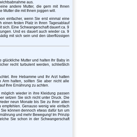
Gewichtsabnahme aus.
 eine andere Mutter, die gern mit Ihnen
e Mutter die mit Ihnen joggen will.
hon einfacher, wenn Sie erst einmal eine
einen festen Platz in Ihren Tagesablauf
 sich. Eine Schwangerschaft dauert ca. 9
istungen. Und es dauert auch wieder ca. 9
gnädig mit sich sein und den überflüssigen
glückliche Mutter und halten Ihr Baby in
er recht turbulent werden, schließlich
htet. Ihre Hebamme und Ihr Arzt hatten
Arm halten, sollten Sie aber nicht alle
auf Ihre Ernährung zu achten.
e möglich wieder in ihre Kleidung passen
er setzen Sie sich nicht unter Druck. Die
eder neun Monate bis Sie zu Ihrer alten
 zu empfehlen. Genauso wenig wie einfach
. Sie können dennoch etwas dafür tun um
 Ernährung und mehr Bewegung! Im Prinzip
 welche Sie schon in der Schwangerschaft