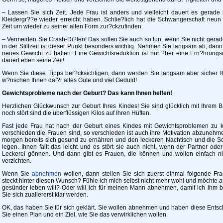
– Lassen Sie sich Zeit. Jede Frau ist anders und vielleicht dauert es gerade 
Kleidergr??e wieder erreicht haben. Schlie?lich hat die Schwangerschaft neun
Zeit um wieder zu seiner alten Form zur?ckzufinden.
– Vermeiden Sie Crash-Di?ten! Das sollen Sie auch so tun, wenn Sie nicht gerad
in der Stillzeit ist dieser Punkt besonders wichtig. Nehmen Sie langsam ab, dan
neues Gewicht zu halten. Eine Gewichtsreduktion ist nur ?ber eine Ern?hrung
dauert eben seine Zeit!
Wenn Sie diese Tipps ber?cksichtigen, dann werden Sie langsam aber sicher Ih
w?nschen Ihnen daf?r alles Gute und viel Geduld!
Gewichtsprobleme nach der Geburt? Das kann Ihnen helfen!
Herzlichen Glückwunsch zur Geburt Ihres Kindes! Sie sind glücklich mit Ihrem
noch stört sind die überflüssigen Kilos auf Ihren Hüften.
Fast jede Frau hat nach der Geburt eines Kindes mit Gewichtsproblemen zu k
verschieden die Frauen sind, so verschieden ist auch ihre Motivation abzunehme
morgen bereits sich gesund zu ernähren und den leckeren Nachtisch und die Sch
legen. Ihnen fällt das leicht und es stört sie auch nicht, wenn der Partner od
Leckerei gönnen. Und dann gibt es Frauen, die können und wollen einfach ni
verzichten.
Wenn Sie
abnehmen
wollen, dann stellen Sie sich zuerst einmal folgende 
steckt hinter diesen Wunsch? Fühle ich mich selbst nicht mehr wohl und möchte at
gesünder leben will? Oder will ich für meinen Mann abnehmen, damit ich ihm 
Sie sich zuallererst klar werden.
OK, das haben Sie für sich geklärt. Sie wollen abnehmen und haben diese Entsc
Sie einen Plan und ein Ziel, wie Sie das verwirklichen wollen.