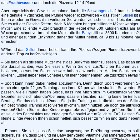
das
Fruchtwasser
und durch die Plazenta 12-14 Pfund.
Aber angesichts der Gewichtszunahme durch die
Schwangerschaft
braucht keine
eine geniale M?glichkeit, die Pfunde wieder loszuwerden – das stillen!
Stillen
ist 
Ihnen wieder an Gewicht zu verlieren. Sie werden viel schneller und leichter ab
Sie es mit der Flasche f?ttern. Nach 6 Monaten bringen stillende M?tter weniger 
M?tter. Eine stillende Mutter braucht in der Regel etwa 500 Kalorien extra am Ta
Woche gerechnet verbrennt eine Mutter die ihr
Baby
stillt ca. 3500 Kalorien zus?
und einer gesunden Ern?hrung daher der Mutter helfen, ca. 9 bis 11 Monate nac
erreichen.
W?hrend das
Stillen
Ihnen helfen kann Ihre ?bersch?ssigen Pfunde loszuwerde
anderen Tipp zu ber?cksichtigen.
– Sie haben als stillende Mutter meist das Bed?rfnis mehr zu essen. Das ist an und 
Sie darauf achten, was Sie essen. Wenn Sie die zus?tzlichen Kalorien aus
beziehen, so werden Sie es schwer haben abzunehmen. Meiden Sie daher sta
igkeiten. Essen lieber eine Scheibe Brot mehr oder nehmen Sie zus?tzlich etwas
– Sport kann Ihnen dabei helfen abzunehmen. Denn durch Sport verbrennen Sie
durch ein regelm??iges Training auch Ihren K?rper wieder straffen. So werden Sie
passen. Viele Frauen haben Sorge, dass Ihre Milch sich im Geschmack ver?nde
Experten sind sich aber dar?ber einig, dass ein leichtes Training keinerlei Einfl
Beruhigt Sie das nicht, so k?nnen Sie ja Ihr Training auch direkt nach der Stillm
ein bestimmtes Training absolvieren m?chten, dann nutzen Sie doch die allt?gli
werden! Gehen Sie mit den Kinderwagen etwas z?giger und vergr??ern Sie Ihr
anstelle des Fahrstuhles und erledigen Sie soviel wie m?glich zu Fu?. Lassen Sie
kleine Dinge werden Ihnen schon helfen, sich besser zu f?hlen und ganz nebe
ab.
– Erinnern Sie sich, dass Sie eine ausgewogene Ern?hrung bevorzugen sollt
sicherzustellen, dass Sie und Ihr Baby gen?gend Vitamine und Mineralstoffe erhal
Gem?se, mageres Fleisch und verzichten Sie weitestgehend auf S??igkeiten und al