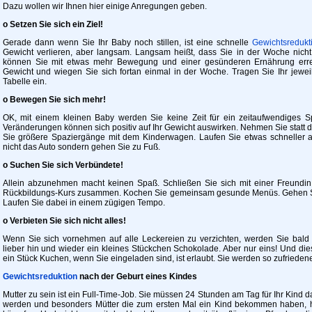
Dazu wollen wir Ihnen hier einige Anregungen geben.
o Setzen Sie sich ein Ziel!
Gerade dann wenn Sie Ihr Baby noch stillen, ist eine schnelle
Gewichtsredukt
Gewicht verlieren, aber langsam. Langsam heißt, dass Sie in der Woche nich
können Sie mit etwas mehr Bewegung und einer gesünderen Ernährung erreic
Gewicht und wiegen Sie sich fortan einmal in der Woche. Tragen Sie Ihr jewe
Tabelle ein.
o Bewegen Sie sich mehr!
OK, mit einem kleinen Baby werden Sie keine Zeit für ein zeitaufwendiges 
Veränderungen können sich positiv auf Ihr Gewicht auswirken. Nehmen Sie statt 
Sie größere Spaziergänge mit dem Kinderwagen. Laufen Sie etwas schneller a
nicht das Auto sondern gehen Sie zu Fuß.
o Suchen Sie sich Verbündete!
Allein abzunehmen macht keinen Spaß. Schließen Sie sich mit einer Freundin
Rückbildungs-Kurs zusammen. Kochen Sie gemeinsam gesunde Menüs. Gehen Si
Laufen Sie dabei in einem zügigen Tempo.
o Verbieten Sie sich nicht alles!
Wenn Sie sich vornehmen auf alle Leckereien zu verzichten, werden Sie bald
lieber hin und wieder ein kleines Stückchen Schokolade. Aber nur eins! Und die
ein Stück Kuchen, wenn Sie eingeladen sind, ist erlaubt. Sie werden so zufriedene
Gewichtsreduktion
nach der Geburt eines Kindes
Mutter zu sein ist ein Full-Time-Job. Sie müssen 24 Stunden am Tag für Ihr Kind
werden und besonders Mütter die zum ersten Mal ein Kind bekommen haben, 