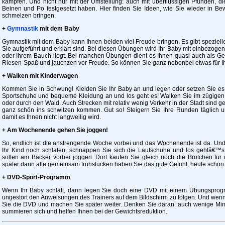
kämpfen. Und nicht nur mit der Umstellung: auch mit überflüssigen Pfunden, d
Beinen und Po festgesetzt haben. Hier finden Sie Ideen, wie Sie wieder in
schmelzen bringen.
+
Gymnastik
mit dem Baby
Gymnastik mit dem Baby kann Ihnen beiden viel Freude bringen. Es gibt speziel
Sie aufgeführt und erklärt sind. Bei diesen Übungen wird Ihr Baby mit einbezogen
oder Ihrem Bauch liegt. Bei manchen Übungen dient es Ihnen quasi auch als Ge
Riesen-Spaß und jauchzen vor Freude. So können Sie ganz nebenbei etwas für Ihr
+ Walken mit Kinderwagen
Kommen Sie in Schwung! Kleiden Sie Ihr Baby an und legen oder setzen Sie es 
Sportschuhe und bequeme Kleidung an und los geht es! Walken Sie im zügigen S
oder durch den Wald. Auch Strecken mit relativ wenig Verkehr in der Stadt sind 
ganz schön ins schwitzen kommen. Gut so! Steigern Sie Ihre Runden täglich 
damit es Ihnen nicht langweilig wird.
+ Am Wochenende gehen Sie joggen!
So, endlich ist die anstrengende Woche vorbei und das Wochenende ist da. Und
Ihr Kind noch schlafen, schnappen Sie sich die Laufschuhe und los gehtâ€™s!
sollen am Bäcker vorbei joggen. Dort kaufen Sie gleich noch die Brötchen für
später dann alle gemeinsam frühstücken haben Sie das gute Gefühl, heute schon s
+ DVD-Sport-Programm
Wenn Ihr Baby schläft, dann legen Sie doch eine DVD mit einem Übungsprogra
ungestört den Anweisungen des Trainers auf dem Bildschirm zu folgen. Und wenn 
Sie die DVD und machen Sie später weiter. Denken Sie daran: auch wenige Mi
summieren sich und helfen Ihnen bei der Gewichtsreduktion.