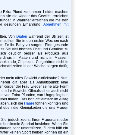
ere Extra-Pfund zunehmen. Leider machen
ass sie nie wieder das Gewicht erreichen
ündet. In Wahrheit erreichen die meisten
iner gesunden Ernährung,
Abnehmen mit
llten. Von
Diäten
während der Stillzeit ist
rn sollten Sie in den ersten Wochen nach
m für Ihr Baby zu sorgen. Eine gesunde
ss Sie viel frisches Obst und Gemüse zu
isch deutlich besser als Produkte aus
lerdings in Maßen und nicht in Massen!
 Schokolade, Chips und Co gehören nicht in
schmahlzeiten in der Woche sorgen dafür,
wieder mein altes Gewicht zurückhabe? Nun,
rell gilt aber als Anhaltspunkt: eine
r Körper der Frau wieder seine alte Form
m Ihr Gewicht. Oftmals ist es auch nicht
ion von Extra-Pfunden, von Ungepflegtheit
ber finden. Das ist nicht einfach im Alltag
haben, sich die
Haare
föhnen konnten und
l eben die Kleinigkeiten die uns Frauen
n Sie jedoch zuerst Ihren Frauenarzt oder
e bestimmte Sportart bestehen. Wenn Sie
bauen sehr unterstützen. Zudem hilft ein
Mutter keinen Sport treiben können ist ein