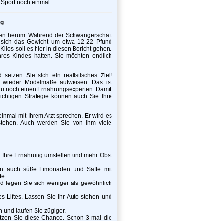
 Sport noch einmal.
ig
uen herum. Während der Schwangerschaft
t sich das Gewicht um etwa 12-22 Pfund
ilos soll es hier in diesen Bericht gehen.
hres Kindes hatten. Sie möchten endlich
 setzen Sie sich ein realistisches Ziel!
rt wieder Modelmaße aufweisen. Das ist
dazu noch einen Ernährungsexperten. Damit
ichtigen Strategie können auch Sie Ihre
einmal mit Ihrem Arzt sprechen. Er wird es
stehen. Auch werden Sie von ihm viele
 Ihre Ernährung umstellen und mehr Obst
en auch süße Limonaden und Säfte mit
te.
nd legen Sie sich weniger als gewöhnlich
 Liftes. Lassen Sie Ihr Auto stehen und
 und laufen Sie zügiger.
tzen Sie diese Chance. Schon 3-mal die