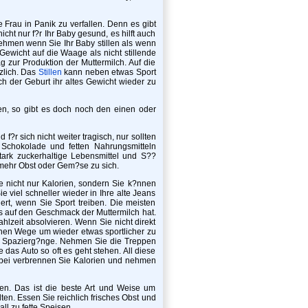
 Frau in Panik zu verfallen. Denn es gibt
nicht nur f?r Ihr Baby gesund, es hilft auch
nehmen wenn Sie Ihr Baby stillen als wenn
Gewicht auf die Waage als nicht stillende
g zur Produktion der Muttermilch. Auf die
tzlich. Das
Stillen
kann neben etwas Sport
h der Geburt ihr altes Gewicht wieder zu
n, so gibt es doch noch den einen oder
f?r sich nicht weiter tragisch, nur sollten
 Schokolade und fetten Nahrungsmitteln
rk zuckerhaltige Lebensmittel und S??
 mehr Obst oder Gem?se zu sich.
 nicht nur Kalorien, sondern Sie k?nnen
 viel schneller wieder in Ihre alte Jeans
rt, wenn Sie Sport treiben. Die meisten
uss auf den Geschmack der Muttermilch hat.
ahlzeit absolvieren. Wenn Sie nicht direkt
chen Wege um wieder etwas sportlicher zu
e Spazierg?nge. Nehmen Sie die Treppen
 das Auto so oft es geht stehen. All diese
nbei verbrennen Sie Kalorien und nehmen
en. Das ist die beste Art und Weise um
ten. Essen Sie reichlich frisches Obst und
l zu fette Speisen.