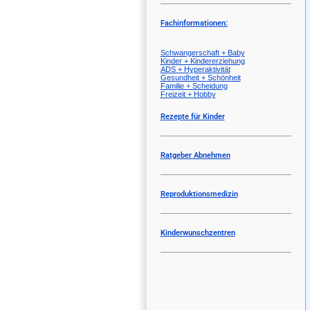
Fachinformationen:
Schwangerschaft + Baby
Kinder + Kindererziehung
ADS + Hyperaktivität
Gesundheit + Schönheit
Familie + Scheidung
Freizeit + Hobby
Rezepte für Kinder
Ratgeber Abnehmen
Reproduktionsmedizin
Kinderwunschzentren