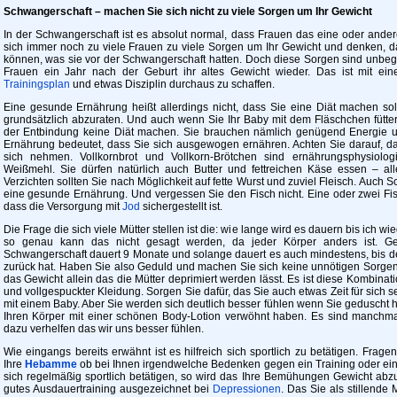
Schwangerschaft – machen Sie sich nicht zu viele Sorgen um Ihr Gewicht
In der Schwangerschaft ist es absolut normal, dass Frauen das eine oder and
sich immer noch zu viele Frauen zu viele Sorgen um Ihr Gewicht und denken, d
können, was sie vor der Schwangerschaft hatten. Doch diese Sorgen sind unbegr
Frauen ein Jahr nach der Geburt ihr altes Gewicht wieder. Das ist mit e
Trainingsplan
und etwas Disziplin durchaus zu schaffen.
Eine gesunde Ernährung heißt allerdings nicht, dass Sie eine Diät machen so
grundsätzlich abzuraten. Und auch wenn Sie Ihr Baby mit dem Fläschchen fütte
der Entbindung keine Diät machen. Sie brauchen nämlich genügend Energie u
Ernährung bedeutet, dass Sie sich ausgewogen ernähren. Achten Sie darauf, da
sich nehmen. Vollkornbrot und Vollkorn-Brötchen sind ernährungsphysiolog
Weißmehl. Sie dürfen natürlich auch Butter und fettreichen Käse essen – al
Verzichten sollten Sie nach Möglichkeit auf fette Wurst und zuviel Fleisch. Auch
eine gesunde Ernährung. Und vergessen Sie den Fisch nicht. Eine oder zwei Fi
dass die Versorgung mit
Jod
sichergestellt ist.
Die Frage die sich viele Mütter stellen ist die: wie lange wird es dauern bis ich 
so genau kann das nicht gesagt werden, da jeder Körper anders ist. Gene
Schwangerschaft dauert 9 Monate und solange dauert es auch mindestens, bis de
zurück hat. Haben Sie also Geduld und machen Sie sich keine unnötigen Sorgen u
das Gewicht allein das die Mütter deprimiert werden lässt. Es ist diese Kombinat
und vollgespuckter Kleidung. Sorgen Sie dafür, das Sie auch etwas Zeit für sich sel
mit einem Baby. Aber Sie werden sich deutlich besser fühlen wenn Sie geduscht 
Ihren Körper mit einer schönen Body-Lotion verwöhnt haben. Es sind manchma
dazu verhelfen das wir uns besser fühlen.
Wie eingangs bereits erwähnt ist es hilfreich sich sportlich zu betätigen. Frage
Ihre
Hebamme
ob bei Ihnen irgendwelche Bedenken gegen ein Training oder ein
sich regelmäßig sportlich betätigen, so wird das Ihre Bemühungen Gewicht abzu
gutes Ausdauertraining ausgezeichnet bei
Depressionen
. Das Sie als stillende 