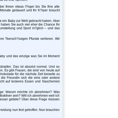
bei Ihnen etwas l?nger bis Sie Ihre alte
 Monate gedauert und Ihr K?rper braucht
e ein Baby zur Welt gebracht haben. Aber
n haben Sie auch viel eher die Chance Ihr
sumstellung und Sport m?glich – und das
re ?bersch?ssigen Pfunde verlieren. Wir
 Baby und das einzige was Sie im Moment
ämpfen. Das ist absolut normal. Und so
n. Es gibt Frauen, die sind von heute auf
okolade für die nächste Zeit beiseite zu
er die Freundin sich die eine oder andere
cht auf leckeres Essen und Nascherrein
Frage: Warum möchte ich abnehmen? Was
traktiver sein? Will ich abnehmen weil ich
besser gefalle? Über diese Frage müssen
heidung nun fest getroffen. Nun brauchen