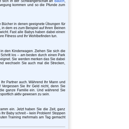
ie sich in der Schwangerschaft an
Bauch
,
 Bewegung kommen und so die Pfunde zum
le Bücher in denen geeignete Übungen für
, in dem es zum Beispiel auf Ihren Beinen
wicht. Fast alle Babys haben dabei einen
e Fitness und Ihr Wohlbefinden tun.
in den Kinderwagen. Ziehen Sie sich die
chritt los – am besten durch einen Park
geeignet. Sie werden merken das Sie dabei
und wechseln Sie auch mal die Strecken,
 Ihr Partner auch. Während Ihr Mann und
 Vergessen Sie Ihr Geld nicht, denn Sie
 die ganze Familie ein. Und während Sie
portlich aktiv gewesen zu sein.
mm ein. Jetzt haben Sie die Zeit, ganz
Ihr Baby schreit – kein Problem! Stoppen
nuten Training mehrmals am Tag gemacht