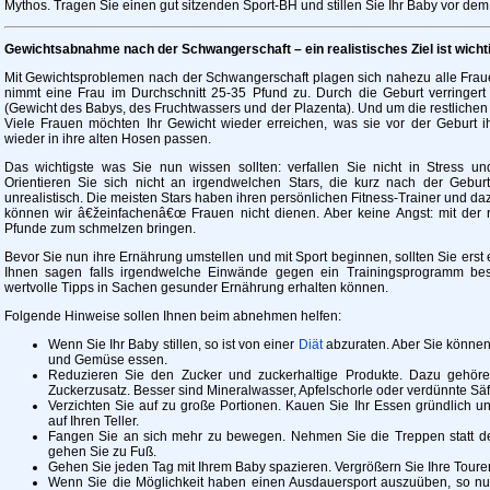
Mythos. Tragen Sie einen gut sitzenden Sport-BH und stillen Sie Ihr Baby vor dem
Gewichtsabnahme nach der Schwangerschaft – ein realistisches Ziel ist wicht
Mit Gewichtsproblemen nach der Schwangerschaft plagen sich nahezu alle Fra
nimmt eine Frau im Durchschnitt 25-35 Pfund zu. Durch die Geburt verringer
(Gewicht des Babys, des Fruchtwassers und der Plazenta). Und um die restlichen K
Viele Frauen möchten Ihr Gewicht wieder erreichen, was sie vor der Geburt i
wieder in ihre alten Hosen passen.
Das wichtigste was Sie nun wissen sollten: verfallen Sie nicht in Stress und
Orientieren Sie sich nicht an irgendwelchen Stars, die kurz nach der Gebu
unrealistisch. Die meisten Stars haben ihren persönlichen Fitness-Trainer und 
können wir â€žeinfachenâ€œ Frauen nicht dienen. Aber keine Angst: mit der r
Pfunde zum schmelzen bringen.
Bevor Sie nun ihre Ernährung umstellen und mit Sport beginnen, sollten Sie erst 
Ihnen sagen falls irgendwelche Einwände gegen ein Trainingsprogramm be
wertvolle Tipps in Sachen gesunder Ernährung erhalten können.
Folgende Hinweise sollen Ihnen beim abnehmen helfen:
Wenn Sie Ihr Baby stillen, so ist von einer
Diät
abzuraten. Aber Sie können
und Gemüse essen.
Reduzieren Sie den Zucker und zuckerhaltige Produkte. Dazu gehör
Zuckerzusatz. Besser sind Mineralwasser, Apfelschorle oder verdünnte Säf
Verzichten Sie auf zu große Portionen. Kauen Sie Ihr Essen gründlich u
auf Ihren Teller.
Fangen Sie an sich mehr zu bewegen. Nehmen Sie die Treppen statt des
gehen Sie zu Fuß.
Gehen Sie jeden Tag mit Ihrem Baby spazieren. Vergrößern Sie Ihre Touren
Wenn Sie die Möglichkeit haben einen Ausdauersport auszuüben, so nu