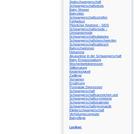
Spätschwangerschaft
Schwangerschaftstests
Baby-Shower
Babysitter
Schwangerschaftsstreifen
Fehlgeburt
Plötzlicher Kindstod – SIDS
Schwangerschaftsmode –
Umstandsmode
Schwangerschaftsdiabetes
Schwangerschaftsbeschwerden
Schwangerschaftsabbruch
Babyschwimmen
Hebamme
Akupunktur in der Schwangerschaft
Baby-Erstausstattung
Wochenbettdepression
Stillberatung
Kinderlosigkeit
Zwillinge
Vornamen
Ernährung
Postnatale Depression
Schwangerschaft
Schwangerschaftsanzeichen und
Schwangerschaftssymptome
Schwangerschaftskalender
Schwangerschaftsgymnastik
Eileiterschwangerschaft
Verhütungscomputer
Babypflege
Lexikon: