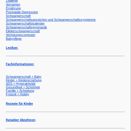
Zwillinge
Vornamen
Ernährung
Postnatale Depression
Schwangerschaft
Schwangerschaftsanzeichen und Schwangerschaftssymptome
Schwangerschaftskalender
Schwangerschaftsgymnastik
Eileiterschwangerschaft
Verhütungscomputer
Babypflege
Lexikon:
Fachinformationen:
Schwangerschaft + Baby
Kinder + Kindererziehung
ADS + Hyperaktivität
Gesundheit + Schönheit
Familie + Scheidung
Freizeit + Hobby
Rezepte für Kinder
Ratgeber Abnehmen