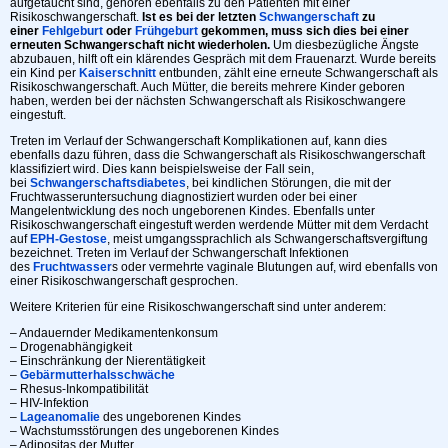
aufgetaucht sind, gehören ebenfalls zu den Patienten mit einer
Risikoschwangerschaft.
Ist es bei der letzten
Schwangerschaft
zu
einer
Fehlgeburt
oder
Frühgeburt
gekommen, muss sich dies bei einer
erneuten Schwangerschaft nicht wiederholen.
Um diesbezügliche Ängste
abzubauen, hilft oft ein klärendes Gespräch mit dem Frauenarzt. Wurde bereits
ein Kind per
Kaiserschnitt
entbunden, zählt eine erneute Schwangerschaft als
Risikoschwangerschaft. Auch Mütter, die bereits mehrere Kinder geboren
haben, werden bei der nächsten Schwangerschaft als Risikoschwangere
eingestuft.
Treten im Verlauf der Schwangerschaft Komplikationen auf, kann dies
ebenfalls dazu führen, dass die Schwangerschaft als Risikoschwangerschaft
klassifiziert wird. Dies kann beispielsweise der Fall sein,
bei
Schwangerschaftsdiabetes
, bei kindlichen Störungen, die mit der
Fruchtwasseruntersuchung diagnostiziert wurden oder bei einer
Mangelentwicklung des noch ungeborenen Kindes. Ebenfalls unter
Risikoschwangerschaft eingestuft werden werdende Mütter mit dem Verdacht
auf
EPH-Gestose
, meist umgangssprachlich als Schwangerschaftsvergiftung
bezeichnet. Treten im Verlauf der Schwangerschaft Infektionen
des
Fruchtwasser
s oder vermehrte vaginale Blutungen auf, wird ebenfalls von
einer Risikoschwangerschaft gesprochen.
Weitere Kriterien für eine Risikoschwangerschaft sind unter anderem:
– Andauernder Medikamentenkonsum
– Drogenabhängigkeit
– Einschränkung der Nierentätigkeit
–
Gebärmutterhalsschwäche
– Rhesus-Inkompatibilität
– HIV-Infektion
–
Lageanomalie
des ungeborenen Kindes
– Wachstumsstörungen des ungeborenen Kindes
– Adipositas der Mutter