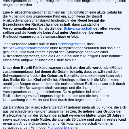
Vorsorgeuntersuchung frühzeitig erkannt und eine mögliche Behandlung sofort
eingeleitet werden.
Eine Risikoschwangerschaft schließt nicht automatisch eine akute Gefahr für
die Mutter und das ungeborene Kind ein, auch wenn der Begriff
Risikoschwangerschaft darauf hindeutet.
In der Regel besagt die
Bezeichnung der Risikoschwangerschaft, dass zusätzliche
Vorsorgemaßnahmen für die Zeit der
Schwangerschaft
getroffen werden
sollten und die Kontrolle beim Arzt unter Umständen bei einer
Risikoschwangerschaft engmaschiger erfolgt.
Jede werdende Mutter hofft in ihrer
Schwangerschaft
, dass
die
Schwangerschaftsmonate
ohne Komplikationen verlaufen und das Kind
gesund auf die Welt kommt. Spricht der Gynäkologe dann von einer
Risikoschwangerschaft, sind die Gefühle bei den zukünftigen Eltern natürlich
erst einmal aufgewühlt und Sorge stellt sich ein.
Unter dem Begriff Risikoschwangerschaft werden alle werdenden Mütter
zusammengefasst, bei denen die Gefahr besteht, dass es während der
Schwangerschaft oder der Geburt zu Komplikationen kommen kann oder
das Risiko für das Kind erhöht ist.
Allerdings sollten sich die Mütter keine
unnötigen Sorgen machen, denn die meisten dieser Risiken lassen sich durch
eine intensive Schwangerschaftsvorsorge und die dazugehörigen
Vorsorgeuntersuchungen minimieren. Dazu gehören bei einer
Risikoschwangerschaft engmaschige Kontrollen und die besondere
Überwachung von Mutter und Kind durch den begleitenden Arzt.
Zur Definition der Risikoschwangerschaft gehören mehr als 50 Punkte, die sich
aus verschiedenen Faktoren zusammensetzen.
So gehören zur Gruppe der
Risikopatienten in der Schwangerschaft werdende Mütter unter 18 Jahren
sowie spät gebärende Mütter, die älter als 35 Jahre sind und ihr erstes Kind
erwarten.
Andere Ursachen für eine Risikoschwangerschaft können in
vorausgegangen Fehl- oder
Frühgeburten
, einer