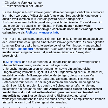
– Chronische Vorerkrankungen
– Erbkrankheiten in der Familie
Da die Diagnose Risikoschwangerschaft in der heutigen Zeit oftmals zu hören
ist, haben werdende Mütter vielfach Ängste und Sorgen, ob ihr Kind gesund
auf die Welt kommen wird. Allerdings wird heute häufiger eine
Risikoschwangerschaft diagnostiziert, da sich die Liste der Risikofaktoren im
Laufe der Jahre beachtlich erhöht hat.
In Folge dessen gelten viele
Schwangerschaften, die vor einigen Jahren als normale Schwangerschaft
galten, heute als
Risikoschwangerschaft
.
Nicht nur in der Schwangerschaft können Komplikationen auftreten, auch bei
der Geburt kann es aufgrund einer Risikoschwangerschaft zu Schwierigkeiten
kommen. Deshalb wird beispielsweise bei einer Mehrlingsschwangerschaft
von einer
Risikogeburt
gesprochen. Auch wenn das Kind eine
falsche Lage
im Mutterleib
eingenommen hat, wird diese Geburt als Risikogeburt
bezeichnet.
Im
Mutterpass
, den die werdenden Mütter am Beginn der Schwangerschaft
überreicht bekommen, werden alle Einträge zu den
Untersuchungsergebnissen vorgenommen sowie ein umfangreicher
Fragenkatalog vom Arzt ausgefüllt. Da der Fragenkatalog sehr ausführlich ist,
entsteht bei vielen Müttern, gerade bei denjenigen, die zum ersten Mal
schwanger sind, der Eindruck, dass eine Schwangerschaft mit vielerlei
Gefahren verbunden ist. In der Regel kommen aber doch überwiegend die
zukünftigen Mütter problemlos durch die Schwangerschaftsmonate und
bekommen ein gesundes Kind.
Die Abfragekataloge dienen der Sicherheit
von Mutter und Kind und sollten deshalb genauestens beantwortet und
ausgefüllt werden.
Nur so lässt sich eine Risikoschwangerschaft
weitestgehend ausschalten und eventuell bestehende Komplikationen können
frühzeitig erkannt und Risiken gemindert werden.