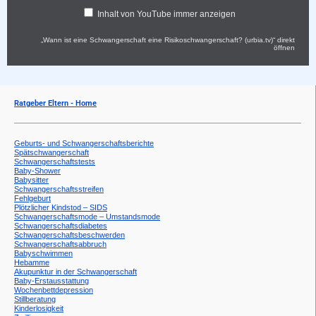
Inhalt von YouTube immer anzeigen
„Wann ist eine Schwangerschaft eine Risikoschwangerschaft? (urbia.tv)“ direkt
öffnen
Ratgeber Eltern - Home
Geburts- und Schwangerschaftsberichte
Spätschwangerschaft
Schwangerschaftstests
Baby-Shower
Babysitter
Schwangerschaftsstreifen
Fehlgeburt
Plötzlicher Kindstod – SIDS
Schwangerschaftsmode – Umstandsmode
Schwangerschaftsdiabetes
Schwangerschaftsbeschwerden
Schwangerschaftsabbruch
Babyschwimmen
Hebamme
Akupunktur in der Schwangerschaft
Baby-Erstausstattung
Wochenbettdepression
Stillberatung
Kinderlosigkeit