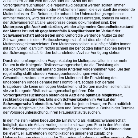
Aus diesem Grund wird der Arzt oder die Ärztin bei den
Vorsorgeuntersuchungen, die regelmäßig besucht werden sollten, immer
wieder nach Beschwerden oder Problemen fragen, die eventuell die werdende
Mutter belasten. Die Befunde, die anhand der Untersuchungsergebnisse
ermittelt werden, wird der Arzt in den Mutterpass eintragen, sodass im Verlauf
der Schwangerschaft alle Ergebnisse genau dokumentiert sind.
Der
Mutterpass gibt Auskunft darüber, wie der allgemeine Gesundheitszustand
der Mutter ist und ob gegebenenfalls Komplikationen im Verlauf der
Schwangerschaft aufgetreten sind.
Gehört die werdende Mutter zu den
Schwangeren mit einer Risikoschwangerschaft, ist dies ebenfalls im
Mutterpass gekennzeichnet. Den Mutterpass sollten zukünftige Mütter immer
mit sich führen, damit im Notfall schnell die benötigten Informationen betreffs
der Schwangerschaft für den behandelnden Arzt zur Verfügung stehen.
Durch den umfangreichen Fragenkatalog im Mutterpass fallen immer mehr
Frauen in die Kategorie Risikoschwangerschaft, da die Einstufung als
Risikoschwangerschaft anhand dieser Kriterien vorgenommen wird. Bei den
regelmäßig stattfindenden Vorsorgeuntersuchungen wird der
Gesundheitszustand der werdenden Mutter und die Entwicklung des
ungeborenen Kindes genauestens kontrolliert, sodass sich gerade
Erstgebärende keine unnötigen Gedanken und Sorgen machen sollten, falls
sie zur Kategorie Risikoschwangerschaft gehören.
Die
Vorsorgeuntersuchungen bieten dem Arzt eine optimale Möglichkeit,
rechtzeitig einzugreifen, falls sich Schwierigkeiten im Verlauf der
Schwangerschaft einstellen.
Außerdem hat jede schwangere Frau natürlich
auch die Möglichkeit, bei Problemen und Beschwerden außerhalb der Termine
der Vorsorgeuntersuchung, ihren Frauenarzt aufzusuchen.
In den meisten Fällen bedeutet die Einstufung als Risikoschwangerschaft
lediglich, dass ein Anlass vorliegt, um die schwangere Frau in den Monaten
ihrer Schwangerschaft besonders sorgfältig zu beobachten. So können dann
bei eventuell auftretenden Komplikationen umgehend zusätzliche
Untersuchungen eingeleitet oder Therapiemaßnahmen ergriffen werden.
Wer