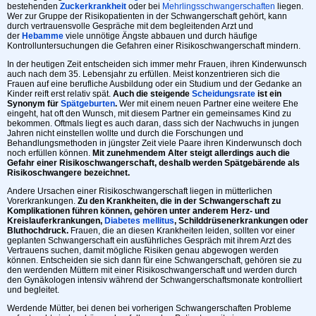
bestehenden
Zuckerkrankheit
oder bei
Mehrlingsschwangerschaften
liegen.
Wer zur Gruppe der Risikopatienten in der Schwangerschaft gehört, kann
durch vertrauensvolle Gespräche mit dem begleitenden Arzt und
der
Hebamme
viele unnötige Ängste abbauen und durch häufige
Kontrolluntersuchungen die Gefahren einer Risikoschwangerschaft mindern.
In der heutigen Zeit entscheiden sich immer mehr Frauen, ihren Kinderwunsch
auch nach dem 35. Lebensjahr zu erfüllen. Meist konzentrieren sich die
Frauen auf eine berufliche Ausbildung oder ein Studium und der Gedanke an
Kinder reift erst relativ spät.
Auch die steigende
Scheidungsrate
ist ein
Synonym für
Spätgeburten
.
Wer mit einem neuen Partner eine weitere Ehe
eingeht, hat oft den Wunsch, mit diesem Partner ein gemeinsames Kind zu
bekommen. Oftmals liegt es auch daran, dass sich der Nachwuchs in jungen
Jahren nicht einstellen wollte und durch die Forschungen und
Behandlungsmethoden in jüngster Zeit viele Paare ihren Kinderwunsch doch
noch erfüllen können.
Mit zunehmendem Alter steigt allerdings auch die
Gefahr einer Risikoschwangerschaft, deshalb werden Spätgebärende als
Risikoschwangere bezeichnet.
Andere Ursachen einer Risikoschwangerschaft liegen in mütterlichen
Vorerkrankungen.
Zu den Krankheiten, die in der Schwangerschaft zu
Komplikationen führen können, gehören unter anderem Herz- und
Kreislauferkrankungen,
Diabetes mellitus
, Schilddrüsenerkrankungen oder
Bluthochdruck.
Frauen, die an diesen Krankheiten leiden, sollten vor einer
geplanten Schwangerschaft ein ausführliches Gespräch mit ihrem Arzt des
Vertrauens suchen, damit mögliche Risiken genau abgewogen werden
können. Entscheiden sie sich dann für eine Schwangerschaft, gehören sie zu
den werdenden Müttern mit einer Risikoschwangerschaft und werden durch
den Gynäkologen intensiv während der Schwangerschaftsmonate kontrolliert
und begleitet.
Werdende Mütter, bei denen bei vorherigen Schwangerschaften Probleme