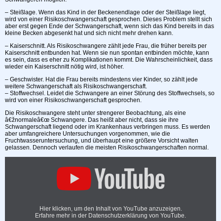
– Steißlage. Wenn das Kind in der Beckenendlage oder der Steißlage liegt,
wird von einer Risikoschwangerschaft gesprochen. Dieses Problem stellt sich
aber erst gegen Ende der Schwangerschaft, wenn sich das Kind bereits in das
kleine Becken abgesenkt hat und sich nicht mehr drehen kann.
– Kaiserschnitt. Als Risikoschwangere zählt jede Frau, die früher bereits per
Kaiserschnitt entbunden hat. Wenn sie nun spontan entbinden möchte, kann
es sein, dass es eher zu Komplikationen kommt. Die Wahrscheinlichkeit, dass
wieder ein Kaiserschnitt nötig wird, ist höher.
– Geschwister. Hat die Frau bereits mindestens vier Kinder, so zählt jede
weitere Schwangerschaft als Risikoschwangerschaft.
– Stoffwechsel. Leidet die Schwangere an einer Störung des Stoffwechsels, so
wird von einer Risikoschwangerschaft gesprochen.
Die Risikoschwangere steht unter strengerer Beobachtung, als eine
â€žnormaleâ€œ Schwangere. Das heißt aber nicht, dass sie ihre
Schwangerschaft liegend oder im Krankenhaus verbringen muss. Es werden
aber umfangreichere Untersuchungen vorgenommen, wie die
Fruchtwasseruntersuchung, und überhaupt eine größere Vorsicht walten
gelassen. Dennoch verlaufen die meisten Risikoschwangerschaften normal.
Hier klicken, um den Inhalt von YouTube anzuzeigen.
Erfahre mehr in der
Datenschutzerklärung von YouTube
.