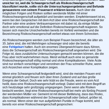
unsicher ist, weil die Schwangerschaft als Risikoschwangerschaft
klassifiziert wurde, sollte sich die Untersuchungsergebnisse und Befunde
genauestens von seinem Frauenarzt erklären lassen.
Auch über die
möglichen Folgen und Risiken sollten werdende Mütter mit einer
Risikoschwangerschaft aufgeklärt und beraten werden. Empfehlenswert ist es,
wenn bei den Gesprächen mit dem Arzt über eine Risikoschwangerschaft der
Partner oder eine andere Vertrauensperson mit dabei ist, da einige Mütter
doch sehr emotional auf die Definition Risikoschwangerschaft reagieren. So
lassen sich manche Unsicherheiten bereits im Vorfeld vermeiden und die
Bezeichnung Risikoschwangerschaft verliert etwas von ihrem Schrecken.
Als Risikoschwangere werden zum Beispiel Frauen bezeichnet, die älter als
35 Jahre sind, die mit Mehrlingen schwanger sind oder die bereits
eine
Fehlgeburt
hatten. Auch ein enormes Übergewicht kann dazu führen,
dass die Schwangerschaft als Risikoschwangerschaft angesehen wird. Die
Folge ist, dass zusätzliche Untersuchungen gemacht werden können, die die
Frau aber nicht wahrnehmen muss. Meist verläuft auch eine so genannte
Risikoschwangerschaft völlig normal und ohne Komplikationen. Viele Ärzte
sind nur einfach vorsichtiger und verordnen der Frau schneller Ruhe, wenn
sich Anzeichen einer Komplikation zeigen.
Wenn eine Schwangerschaft festgestellt wird, sind die meisten Frauen erst
einmal glücklich und freuen sich über ihren Zustand und auf das große
Ereignis der Geburt. Doch wie sehr trübt es die Freude, wenn es vom Arzt
heißt, dass eine Risikoschwangerschaft vorliegt. Dabei wird mit dem Begriff an
sich heutzutage sehr großzügig umgegangen. Denn wenn alle Risiken
bedacht werden, liegt eine Risikoschwangerschaft bei mehr als fünfzig Prozent
der werdenden Mütter vor. Gemeint ist mit dieser Betitelung, dass das Risiko,
dass Komplikationen während der Schwangerschaft oder Geburt, größer ist,
als normal. Wenn einer der nun aufgeführten Punkte in Frage kommt, wird
bereits von einer Risikoschwangerschaft gesprochen: