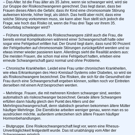
– Das Alter. Ist die Frau älter als 35 Jahre, wenn sie schwanger wird, wird sie
zur Gruppe der Risikoschwangeren gerechnet. Das liegt daran, dass bei
Frauen dieses Alters die Gefahr, dass ihr Kind eine chromosomale Störung
aufweisen könnte, höher liegt, als üblich. Das heißt aber nicht, dass eine
solche Störung vorkommen muss, sie kann aber. Nun stellt sich jedoch die
Frage, wie hoch das Risiko ist, wenn die Frau drei Tage vor ihrem 35.
Geburtstag schwanger wird?
– Frühere Komplikationen. Als Risikoschwangere zählt auch die Frau, die
bereits einmal Komplikationen während einer Schwangerschaft hatte oder
sogar eine Fehlgeburt erlitten hat. Der Grund liegt darin, dass rund 90 Prozent
der Fehlgeburten auf chromosomale Störungen zurückgeführt werden und so
etwas immer wieder passieren kann. Allerdings sieht die Realität anders aus:
Die meisten Frauen, die schon mal eine Fehlgeburt hatten, erleben eine
erneute Schwangerschaft ganz normal und ohne Probleme.
– Chronische Krankheiten. Leidet eine Frau unter chronischen Krankheiten,
wie etwa Erkrankungen des Herz-Kreislauf-Systems oder Diabetes, so wird sie
als Risikoschwangere bezeichnet. Die Risiken, die sich für die Gesundheit der
Frau durch eine Schwangerschaft ergeben können, sollten noch vor Eintreten
derselben mit einem Arzt besprochen werden.
– Mehrlinge. Frauen, die mit mehreren Kindern schwanger sind, werden
automatisch als risikoschwanger bezeichnet. Gerade ältere Schwangere
erfüllen dann häufig gleich den Punkt des Alters und der
Mehrlingsschwangerschaft, denn statistisch gesehen bekommen ältere Mütter
häufiger Mehrlinge. Die Eierstöcke arbeiten weniger genau, wenn man es so
ausdrücken möchte, außerdem unterziehen sich ältere Frauen häufiger
Hormonbehandlungen.
– Blutgruppe. Eine Risikoschwangerschaft liegt vor, wenn eine Rhesus-
Unverträglichkeit festgestellt wurde. Das ist unabhängig vom Alter der
Schwangeren möglich.